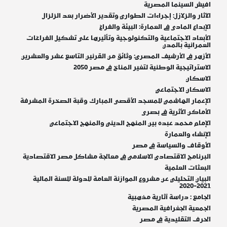
افيش السينما المصرية
الآثار والزلازل: إجراءات الطوارئ وتقدير الأضرار بعد الزلزال
الإبداع المادى فى العمارة: البيئة والفراغ
الأبعاد الاجتماعية والتكنولوجية وتأثيرها على تشكيل الفراغات
العمرانية بالمدن
الأزهر في الأرشيف المصري: وثائق من القرنين التاسع عشر والعشرين
الاستراتيجية الوطنية لتغير المناخ في مصر 2050
الاسكان
الاسكان الاجتماعي
الإعمار الهاشمي للمسجد الأقصى المبارك وقبة الصخرة المشرفة
الأماكن الأثرية فى بصرى
الإمام محمد عبده بين المنهج الديني والمنهج الاجتماعي
الإنشاء والعمارة
الأوقاف والسياسة في مصر
البرنامج الاقتصادي الاسلامي في معالجة مشاكل مصر الاقتصادية
البعثات العلمية
البيان التحليلي عن مشروع الموازنة العامة للدولة للسنة المالية
2021-2020
الجامع : دراسة آثارية مذهبية
الجمعية الجغرافية المصرية
الحرف التقليدية في مصر