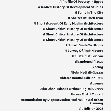
A Profile Of Poverty In Egypt
A Radical History Of Development Studies
A Saint In The City
A Shelter Of Their Own
A Short Account Of Early Muslim Architecture
A Short Critical History Of Architecture
A Short Critical History Of Architecture
A Short Critical History Of Architecture
A Smart Guide To Utopia
A Survey Of Arab History
A Sustainist Lexicon
Abandoned Places
Abcing
Abdel Hadi Al-Gazzar
Abitare Annual. Edition 1986
Absence
Abu Dhabi Islands Archaeological Survey.
Access To Art Toolkit
Accumulation By Dispossession And Neoliberal Urban
Planning
Ad Edition 2008