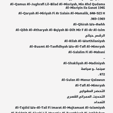
Al-Qamus Al-Jughrafi Lil-Bilad Al-Misriyah, Min Ahd Qudama
Al-Misriyin Ila Sanat 1945
Al-Qaryah Al-Miriyah Fi Ar Salain Al-Mamalik, 648-923 H
969-1969.
Al-Qhirah Wa-Awhh
Al-Qibb Al-Atharyah Al-Bqiyah Bi-Dilt Mir F Al-Ar Al-Islm
الرقص حياتي
Al-Rilah Al-Warthilaniyah
Al-Rusmt Al-Tanfidhyah Wa-Al-Tafl Al-Mimryah
Al-Salalim Fi Al-Mabani
..
Al-Shakliyah Al-Madiniyah
سينما ..و سياسة
872 .
Al-Sulan Al-Manur Qalawun
Al-Tafl Al-Mimryah
التحضر العشوايي
التحديث العمراني القسري
التعداد
Al-Tajdid Wa-Al-Tail Fi Imarat Al-Mujtamaat Al-Islamiyah