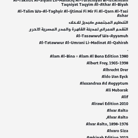
Al-Takhtit Al-Siyahi Lil-Manatiq Al-Turathiyah Bi-Istikhdam
Taqniyat Taqyim Al-Athar Al-Biyah
Al-Talim Wa-Al-Taghyir Al-Ijtimai Fi Mir Fi Al-Qarn Al-Tasi
Ashar
التنظیم المجتمعي كبدیل للاخلاء
التقدم العمراني لمدينة القاهرة والمدن المصرية الاخرى
Al-Tasawwuf Wa-Ayyamuh
Al-Tatawwur Al-Umrani Li-Madinat Al-Qahirah
.
Alam Al-Bina = Alam Al Bena Edition 1980
Albert Frey, 1903-1998
Albrecht Drer
Aldo Van Eyck
Alexandrea Ad Aegyptum
Ali Mubarak
Alif
Alrawi Edition 2010
Alvar Aalto
Alvar Aalto,
Alvar Aalto, 1898-1976
Alvaro Siza