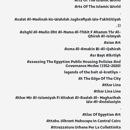
Arts Of The Islamic World
Arts Of The Islamic World
.
Asalat Al-Madinah Ka-Wahdah Jughrafiyah Wa-Takhtitiyah
[] .
Ashghl Al-Madin Dht Al-Nama Al-Thbit F Ahamm Thr Al-
Qhirah Al-Islmyah
Asian Art
Asma Al-Amakin Bi-Al-Qahirah
Asr Bayt Alkrtlyh
Assessing The Egyptian Public Housing Policies And
Governance Modes (1952-2020)
= legends of the bait al-kretliya
At The Edge Of The City
Athar Lina
Athar Lina Line
Athar Mir Al-Islamiyah Fi Kitabat Al-Raalah Al- Magharibah
Wa-Al-Andalusiyin
.
Atlas Of Egyptian Art
Attaba. Vibrant Hubscape In Central Cairo
Attrezzature Urbane Per La Collettivita