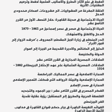
الحفظ في علم الآثار: الطرق والأساليب العلمية لحفظ وترميم
المقتنيات الأثرية
الحلقة المفرغة من العشواييات الى مشروعات اسكان محدودي
الدخل
الحياة الاجتماعية في مدينة القاهرة: خلال النصف الأول من القرن
التاسع عشر
الحياة الإجتماعية في مصر في عصر إسماعيل من 1863 - 1879
الدخل والانفاق والاستهلاك
الدر المنظم في زيارة الجبل المقطم: المعروف بـ"مرشد الزوار إلى
قبور الأبرار"
الدليل إلى الكنائس والاديرة القديمة من الجيزة إلى اسوان
الدولة والكنيسة
العلاقات المصرية الحجازية في القرن الثامن عشر
العلاقات المصرية العثمانية على عهد الإحتلال البريطاني 1882 -
1914
العمارة الاسلامية فى عصر المماليك الجراكسة
العمارة الإسلامية والبيئة: الروافد التي شكلت التعمير الإسلامي
العمارة في صدر الإسلام
الفكر المصري في القرن الثامن عشر :: بين الجمود والتجديد
الفلسفة العربية والطريق إلى المستقبل: رؤية عقلية نقدية
الفن البيزنطي
الفوائد النفيسة الباهرة في بيان حكم شوارع القاهرة في مذاهب
الأئمة الأربعة الزاهرة