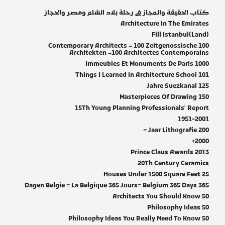
كتاب الحقيقة والمجاز في رحلة بلاد الشام ومصر والحجاز
Architecture In The Emirates
(Land)Fill Istanbul
100 Contemporary Architects = 100 Zeitgenossische
Architekten =100 Architectes Contemporains
1000 Immeubles Et Monuments De Paris
101 Things I Learned In Architecture School
125 Jahre Suezkanal
150 Masterpieces Of Drawing
15Th Young Planning Professionals' Report
1951-2001
200 Jaar Lithografie =
2000+
2013 Prince Claus Awards
20Th Century Ceramics
25 Houses Under 1500 Square Feet
365 Dagen Belgie = La Belgique 365 Jours= Belgium 365 Days
50 Architects You Should Know
50 Philosophy Ideas
50 Philosophy Ideas You Really Need To Know