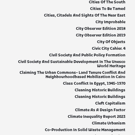
Cities Of The South
Cities To Be Tamed
Cities, Citadels And Sights Of The Near East
City Improbable
City Observer Edition 2018
City Observer Edition 2019
City Of Objects
Civic City Cahier. 4
Civil Society And Public Policy Formation
Civil Society And Sustainable Development In The Unesco
World Heritage
Claiming The Urban Commons- Land Tenure Conflict And
Neighbourhoodbased Mobilization In Cairo
Class Conflict In Egypt, 1945-1970
Cleaning Historic Buildings
Cleaning Historic Buildings
Cleft Capitalism
Climate As A Design Factor
Climate Inequality Report 2023
Climate Urbanism
Co-Production In Solid Waste Management