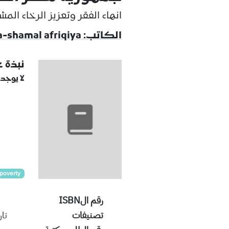
انهاء الفقر وتعزيز الرخاء الم
الكاتب: majmuʻah al-bank al-dawli mintaqat al-sharq al-awsat wa-shamal afriqiya
نبذة 
لا يوجد
poverty
رقم الISBN
تصنيفات
تا