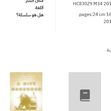
مكان النشر
HC830Z9 M34 20
اللغة
165 pages
هل هو سلسلة؟
20