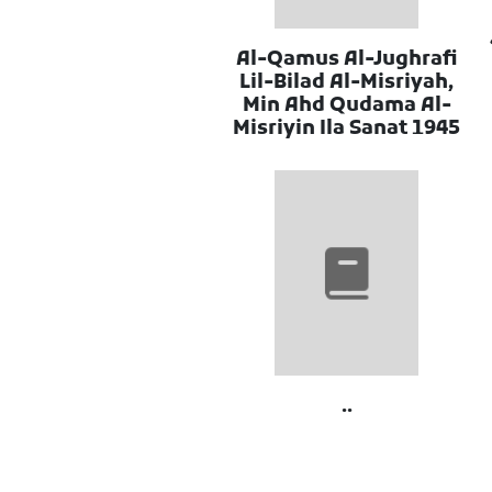
Al-Qamus Al-Jughrafi
Lil-Bilad Al-Misriyah,
Min Ahd Qudama Al-
Misriyin Ila Sanat 1945
..