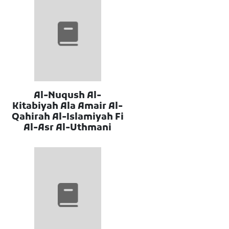
Al-Nuqush Al-
Kitabiyah Ala Amair Al-
Qahirah Al-Islamiyah Fi
Al-Asr Al-Uthmani