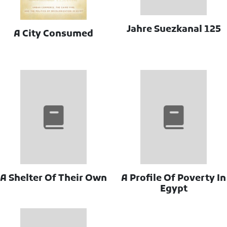
125 Jahre Suezkanal
A City Consumed
A Shelter Of Their Own
A Profile Of Poverty In
Egypt