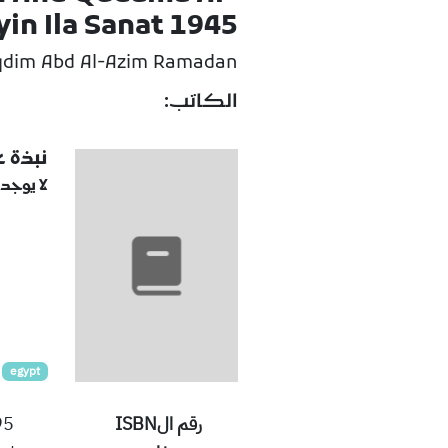
yin Ila Sanat 1945
dim Abd Al-Azim Ramadan.
الكاتب:
نبذة 
لا يوجد
egypt
رقم الISBN
95