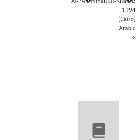
Al-?A�Mmah Lil-Kita�B
1994
[Cairo]
Arabic
لا