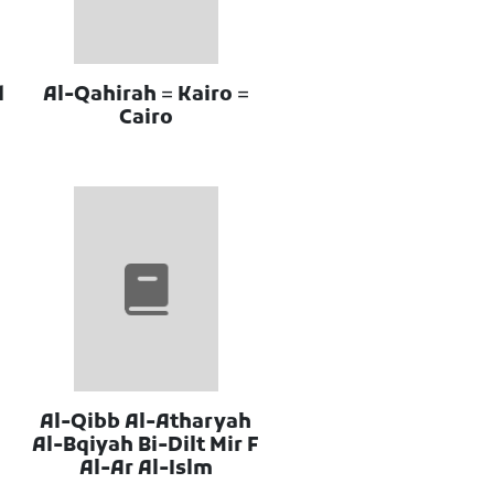
Al-Qahirah = Kairo =
Cairo
Al-Qibb Al-Atharyah
Al-Bqiyah Bi-Dilt Mir F
Al-Ar Al-Islm