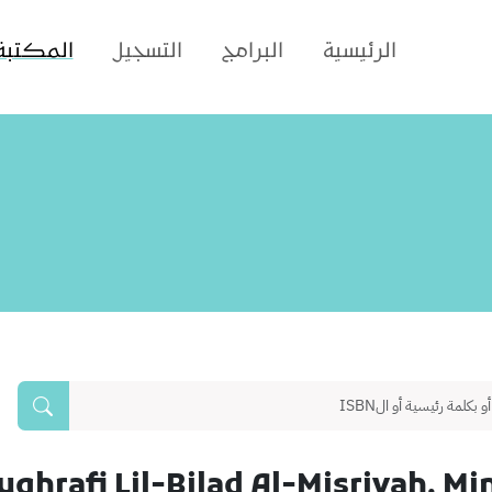
الرئيسية
البرامج
التسجيل
المكتبة
ghrafi Lil-Bilad Al-Misriyah, M