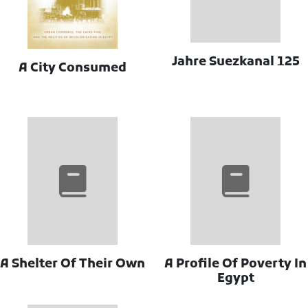
125 Jahre Suezkanal
A City Consumed
A Shelter Of Their Own
A Profile Of Poverty In
Egypt