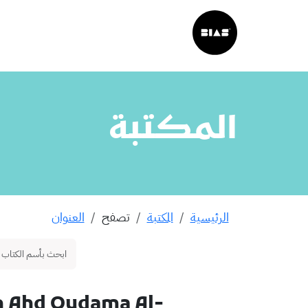
المكتبة
الرئيسية
المكتبة
تصفح
العنوان
in Ahd Qudama Al-