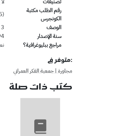
تصنيفات
لا 
رقم الطلب مكتبة
5)
الكونجرس
الوصف
3 v. in 6 ; 29 cm.
سنة الإصدار
94
مراجع ببليوغرافية؟
نع
:متوفر في
مجاورة | جمعية الفكر العمراني
كتب ذات صلة