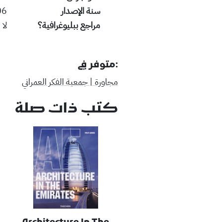
سنة الإصدار
06
مراجع ببليوغرافية؟
لا
:متوفر في
مجاورة | جمعية الفكر العمراني
كتب ذات صلة