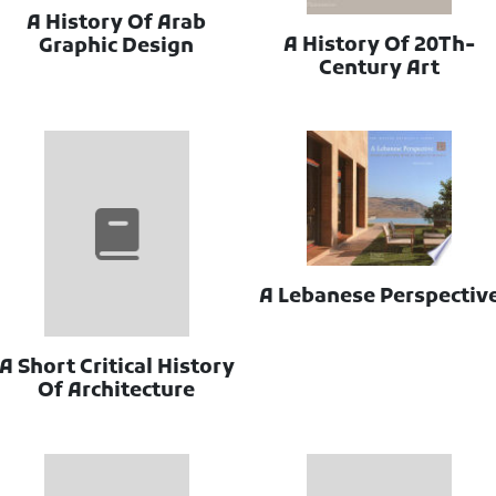
A History Of Arab
A History Of 20Th-
Graphic Design
Century Art
A Lebanese Perspectiv
A Short Critical History
Of Architecture