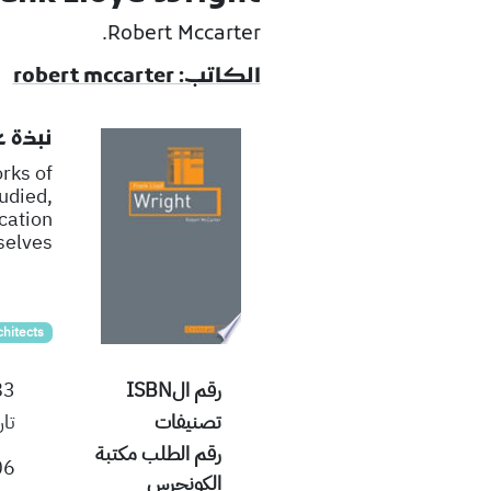
Robert Mccarter.
الكاتب: robert mccarter
نبذة 
rks of
udied,
cation
selves.
chitects
رقم الISBN
83
تصنيفات
تار
رقم الطلب مكتبة
06
الكونجرس