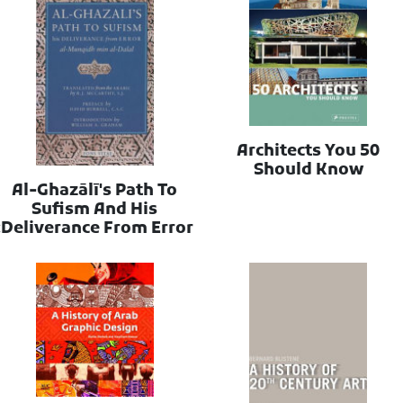
50 Architects You
Should Know
Al-Ghazālī's Path To
Sufism And His
Deliverance From Error: