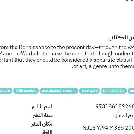
عن الكتاب
rom the Renaissance to the present day—through the wo
Manet to Warhol—to make the case that, though underst
ortant that they should be considered a separate classifi
of art, a genre unto them
tecture
20th century
architecture, modern
biography
united states
ar
97818618926
اسم الناشر
يخ العمارة
سنة النشر
مكان النشر
NJ18 W94 M385 20
اللغة