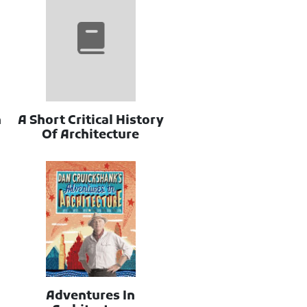
n
A Short Critical History
Of Architecture
Adventures In