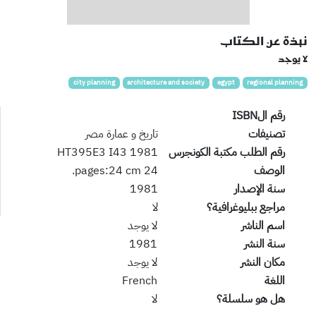
نبذة عن الكتاب
لا يوجد
city planning
architecture and society
egypt
regional planning
رقم الISBN
تصنيفات
تاريخ و عمارة مصر
رقم الطلب مكتبة الكونجرس
HT395E3 I43 1981
الوصف
24 pages:24 cm.
سنة الإصدار
1981
مراجع ببليوغرافية؟
لا
اسم الناشر
لا يوجد
سنة النشر
1981
مكان النشر
لا يوجد
اللغة
French
هل هو سلسلة؟
لا