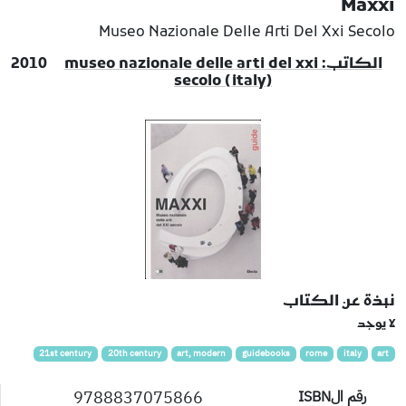
Maxxi
Museo Nazionale Delle Arti Del Xxi Secolo
الكاتب: museo nazionale delle arti del xxi
2010
secolo (italy)
نبذة عن الكتاب
لا يوجد
21st century
20th century
art, modern
guidebooks
rome
italy
art
9788837075866
رقم الISBN