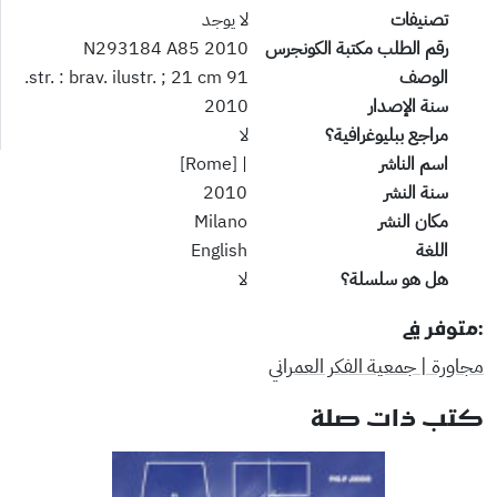
تصنيفات
لا يوجد
رقم الطلب مكتبة الكونجرس
N293184 A85 2010
الوصف
91 str. : brav. ilustr. ; 21 cm.
سنة الإصدار
2010
مراجع ببليوغرافية؟
لا
اسم الناشر
| [Rome]
سنة النشر
2010
مكان النشر
Milano
اللغة
English
هل هو سلسلة؟
لا
:متوفر في
مجاورة | جمعية الفكر العمراني
كتب ذات صلة