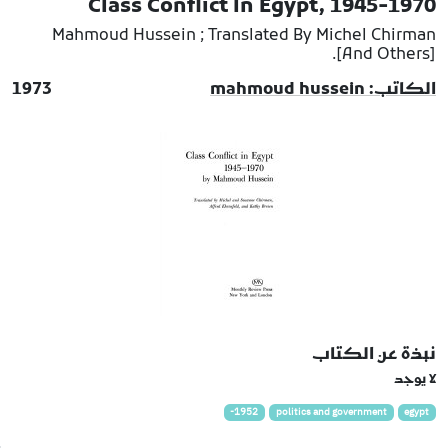
Class Conflict In Egypt, 1945-1970
Mahmoud Hussein ; Translated By Michel Chirman
[And Others].
الكاتب: mahmoud hussein
1973
نبذة عن الكتاب
لا يوجد
1952-
politics and government
egypt