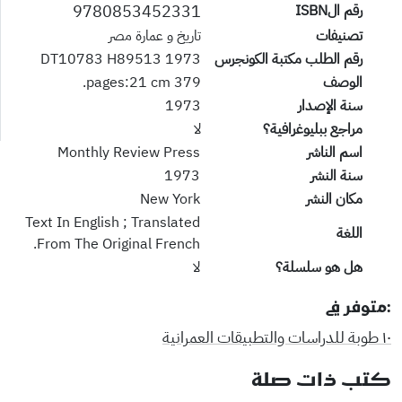
9780853452331
رقم الISBN
تصنيفات
تاريخ و عمارة مصر
رقم الطلب مكتبة الكونجرس
DT10783 H89513 1973
الوصف
379 pages:21 cm.
سنة الإصدار
1973
مراجع ببليوغرافية؟
لا
اسم الناشر
Monthly Review Press
سنة النشر
1973
مكان النشر
New York
Text In English ; Translated
اللغة
From The Original French.
هل هو سلسلة؟
لا
:متوفر في
١٠ طوبة للدراسات والتطبيقات العمرانية
كتب ذات صلة