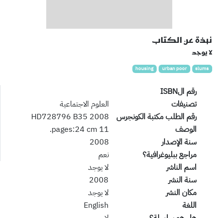
نبذة عن الكتاب
لا يوجد
housing
urban poor
slums
رقم الISBN
تصنيفات
العلوم الاجتماعية
رقم الطلب مكتبة الكونجرس
HD728796 B35 2008
الوصف
11 pages:24 cm.
سنة الإصدار
2008
مراجع ببليوغرافية؟
نعم
اسم الناشر
لا يوجد
سنة النشر
2008
مكان النشر
لا يوجد
اللغة
English