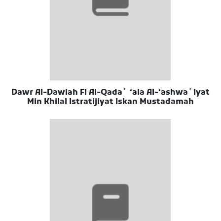
Dawr Al-Dawlah Fi Al-Qadaʼ ʻala Al-ʻashwaʼiyat
Min Khilal Istratijiyat Iskan Mustadamah