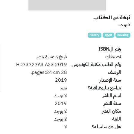
نبذة عن الكتاب
لا يوجد
history
egypt
housing
رقم الISBN
تصنيفات
تاريخ و عمارة مصر
رقم الطلب مكتبة الكونجرس
HD73727A3 A23 2019
الوصف
28 pages:24 cm.
سنة الإصدار
2019
مراجع ببليوغرافية؟
نعم
اسم الناشر
لا يوجد
سنة النشر
2019
مكان النشر
لا يوجد
اللغة
لا يوجد
هل هو سلسلة؟
لا