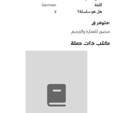
اللغة
German
هل هو سلسلة؟
لا
:متوفر في
منصور للعمارة والترميم
كتب ذات صلة