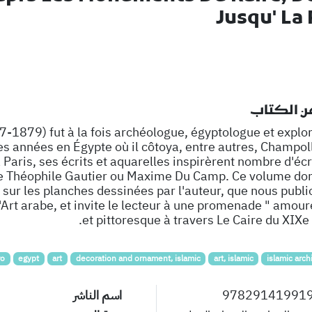
Jusqu' La 
عن الكتاب
-1879) fut à la fois archéologue, égyptologue et explor
s années en Égypte où il côtoya, entre autres, Champoll
Paris, ses écrits et aquarelles inspirèrent nombre d'écr
 de Théophile Gautier ou Maxime Du Camp. Ce volume do
ur les planches dessinées par l'auteur, que nous publi
L'Art arabe, et invite le lecteur à une promenade " amour
et pittoresque à travers Le Caire du XIXe 
ro
egypt
art
decoration and ornament, islamic
art, islamic
islamic arch
97829141991
اسم الناشر