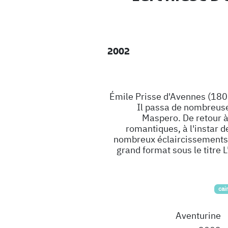
2002
Émile Prisse d'Avennes (1807
Il passa de nombreuse
Maspero. De retour à 
romantiques, à l'instar
nombreux éclaircissements s
grand format sous le titre 
cai
Aventurine