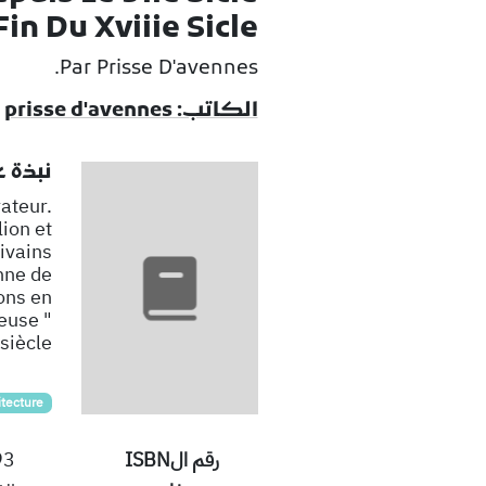
Fin Du Xviiie Sicle
Par Prisse D'avennes.
الكاتب: prisse d'avennes
نبذة 
ateur.
ion et
ivains
nne de
ons en
euse "
siècle.
itecture
رقم الISBN
93