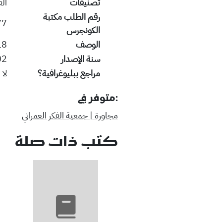
تصنيفات
الف
رقم الطلب مكتبة
77
الكونجرس
الوصف
: ill.
سنة الإصدار
02
مراجع ببليوغرافية؟
لا
:متوفر في
مجاورة | جمعية الفكر العمراني
كتب ذات صلة