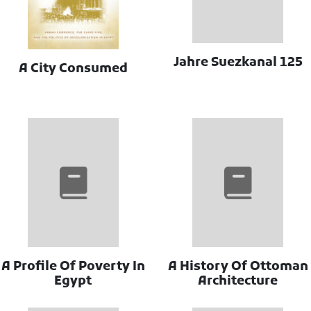
125 Jahre Suezkanal
A City Consumed
A Profile Of Poverty In
A History Of Ottoman
Egypt
Architecture