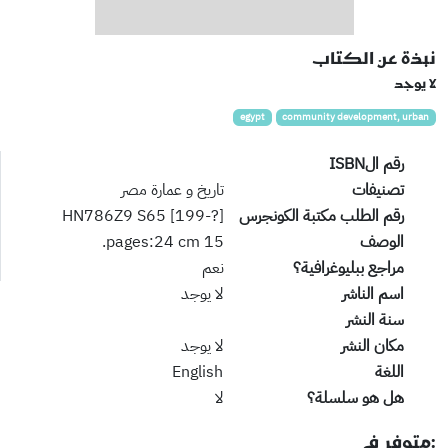
نبذة عن الكتاب
لا يوجد
egypt
community development, urban
رقم الISBN
تصنيفات
تاريخ و عمارة مصر
رقم الطلب مكتبة الكونجرس
HN786Z9 S65 [199-?]
الوصف
15 pages:24 cm.
مراجع ببليوغرافية؟
نعم
اسم الناشر
لا يوجد
سنة النشر
مكان النشر
لا يوجد
اللغة
English
هل هو سلسلة؟
لا
:متوفر في