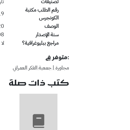
تصنيفات
تار
رقم الطلب مكتبة
19
الكونجرس
الوصف
 ; 29 cm.
سنة الإصدار
08
مراجع ببليوغرافية؟
لا
:متوفر في
مجاورة | جمعية الفكر العمراني
كتب ذات صلة