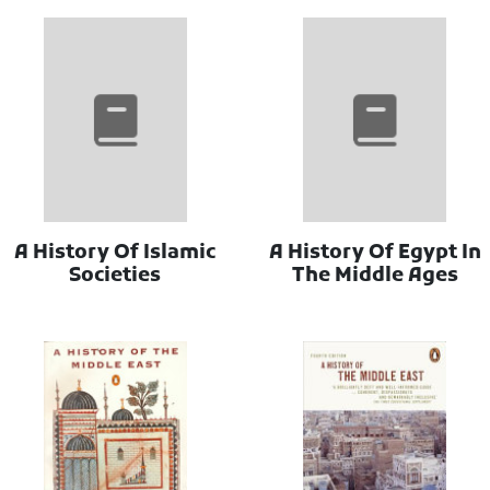
A History Of Islamic
A History Of Egypt In
Societies
The Middle Ages