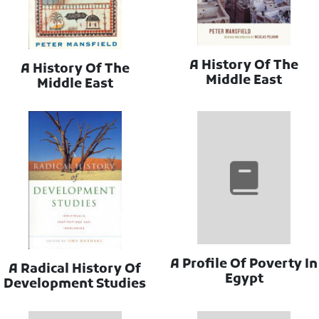
A History Of The
A History Of The
Middle East
Middle East
A Profile Of Poverty In
A Radical History Of
Egypt
Development Studies