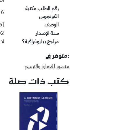
رقم الطلب مكتبة
PEU
الكونجرس
الوصف
[86 pages]:ill.;30 cm.
سنة الإصدار
02
مراجع ببليوغرافية؟
لا
:متوفر في
منصور للعمارة والترميم
كتب ذات صلة