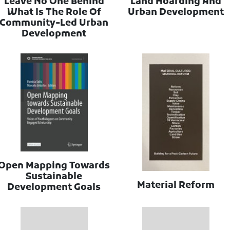
Leave No One Behind
Land Hoarding And
What Is The Role Of
Urban Development
Community-Led Urban
Development
Open Mapping Towards
Sustainable
Material Reform
Development Goals