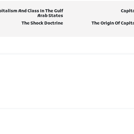
italism And Class In The Gulf
Capit
Arab States
The Shock Doctrine
The Origin Of Capit