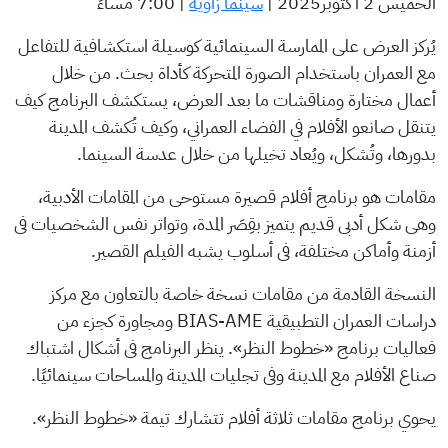
الخميس 2 أكتوبر2025 |
سينما زاوية
| 7:00 مساءً
يُركز العرض على الممارسة السينمائية كوسيلة استكشافية للتفاعل
مع العمران باستخدام الصورة المتحركة كأداة بحث. من خلال
أعمال مختارة ومناقشات ما بعد العرض، يستكشف البرنامج كيف
يتنقل صانعو الأفلام في الفضاء العمراني، وكيف تُكشف المدينة
بدورها، وتُشكل، ويُعاد تخيلها من خلال عدسة السينما.
مقامات هو برنامج أفلام قصيرة مستوحى من المقامات الأدبية،
وهى شكل أدبى قديم يتميز بقِصَر المدة، وتواتر نفس الشخصيات فى
أزمنة وأماكن مختلفة، فى أسلوب يشبه الفيلم القصير.
النسخة القادمة من مقامات نسخة خاصة بالتعاون مع مركز
دراسات العمران التطبيقية BIAS-AME ومجاورة كجزء من
فعاليات برنامج «خطوط النظر». ينظر البرنامج فى أشكال اشتباك
صناع الأفلام مع المدينة وفى تجليات المدينة والمساحات سينمائيًا.
يحوي برنامج مقامات ثلاثة أفلام تتشارك تيمة «خطوط النظر».