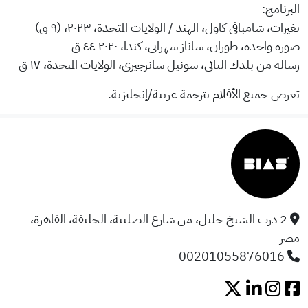
البرنامج:
تغيرات، شامبافى كاول، الهند / الولايات المتحدة، ٢٠٢٣، (٩ ق)
صورة واحدة، طوران، ساناز سهرابى، كندا، ٢٠٢٠ ٤٤ ق
رسالة من بلدك النائى، سونيل سانزجيري، الولايات المتحدة، ١٧ ق
تعرض جميع الأفلام بترجمة عربية/إنجليزية.
2 درب الشيخ خليل، من شارع الصليبة، الخليفة، القاهرة،
مصر
00201055876016