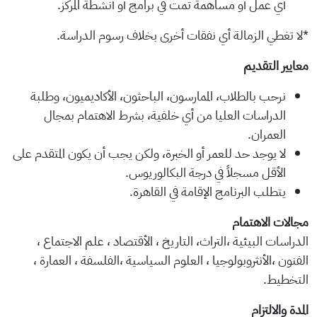
أي عمل أو مساهمة تمت في برامج أو أنشطة المركز.
*لا تغطي الزمالة أي نفقات أخرى بخلاف رسوم الدراسة.
معايير التقديم
نرحب بالطلاب، الممارسون، الباحثون، الأكاديميون، وطلبة
الدراسات العليا من أي خلفية، بشرط الاهتمام بمجال
العمران.
لا يوجد حد للعمر أو الخبرة، ولكن يجب أن يكون المتقدم على
الأقل مسجلاً في درجة البكالوريوس.
يتطلب البرنامج الإقامة في القاهرة.
مجالات الاهتمام
الدراسات البيئية ،التراث، التاريخ ، الأقتصاد ، علم الاجتماع ،
الفنون ،الأنثروبولوجيا ، العلوم السياسية ،الفلسفة ، العمارة ،
التخطيط.
المدة والالتزام