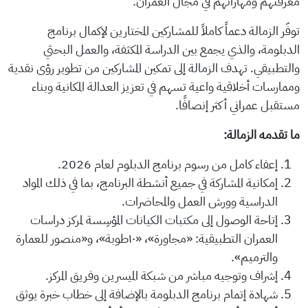
معرفتهم ومهاراتهم في مجال العُمران.
توفّر الزمالة دعماً كاملاً للمشاركين المختارين لإكمال برنامج
الدبلومة، والذي يجمع بين الدراسة المكثفة، والعمل البحثي
والتطبيقي. تهدف الزمالة إلى تمكين المشاركين من تطوير رؤى نقدية
وممارسات أخلاقية واعية تسهم في تعزيز العدالة المكانية وبناء
مستقبل عمراني أكثر إنصافًا.
ما تقدمه الزمالة:
إعفاء كامل من رسوم برنامج الدبلوم لعام 2026.
إمكانية المشاركة في جميع أنشطة البرنامج، بما في ذلك المواد
الدراسية وورش العمل والمحاضرات.
إتاحة الوصول إلى مكتبات الكيانات المؤسِسة لمركز دراسات
العمران التطبيقية: «مجاورة»، «١٠طوبة»، و«منصور للعمارة
والترميم».
إشراف وتوجيه مباشر من شبكة الميسرين وفريق المركز.
شهادة إتمام برنامج الدبلومة بالإضافة إلى خطاب خبرة يوثق