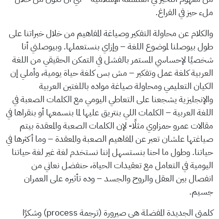
ملء حيز في الفراغ.
والكلام عن محاولة التفكير وصياغة المفاهيم من خلال خبراتنا على
طول بيوصلنا لموضوع اللغة – وإزاي بنستعملها. وبيوصلني أنا
شخصيًا لإحساسي المستمر بالفشل في التمكن الحقيقي من اللغة
العربية كلغة عمل وتفكير – مش بس كلغة حياة يومية، وأملي إن
الكيان التعليمي ومحاولة صياغة مواده باللغتين العربية
والإنجليزية يشجعنا على التعاطي اليومي مع الكلمات الصعبة في
اللغة العربية – الكلمات اللي بنتريق عليها لما بنسمعها أو بنقراها في
مقالات عمرو حمزاوي مثلًا- لإن الكلمات الصعبة والمعقدة بيتم
صياغتها علشان تعبر عن المفاهيم الصعبة والمعقدة – وما أكثرها في
حياتنا. وطول ما احنا بنستسهل إننا نستخدم لغة غير لغة حياتنا
اليومية في التعامل مع تعقيدات الحياة، حنفضل نعاني من
انفصال بين العقل والروح والجسد – وده تأثيره على العمران
جسيم.
كلمتي الجديدة المفضلة هي صيرورة (ترجمة process) وشكرًا