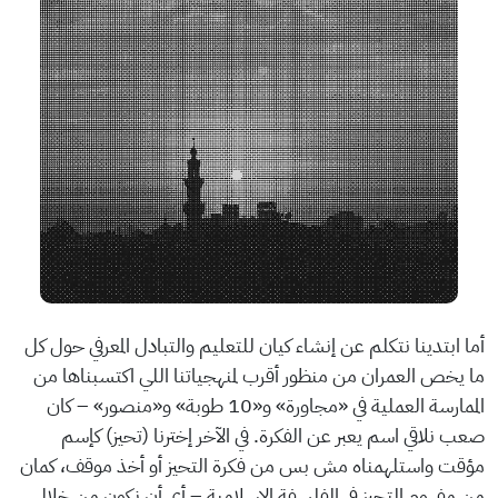
أما ابتدينا نتكلم عن إنشاء كيان للتعليم والتبادل المعرفي حول كل
ما يخص العمران من منظور أقرب لمنهجياتنا اللي اكتسبناها من
الممارسة العملية في «مجاورة» و«10 طوبة» و«منصور» – كان
صعب نلاقي اسم يعبر عن الفكرة. في الآخر إخترنا (تحيز) كإسم
مؤقت واستلهمناه مش بس من فكرة التحيز أو أخذ موقف، كمان
من مفهوم التحيز في الفلسفة الإسلامية – أي أن نكون من خلال