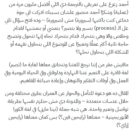
أحمد زعزع على تعريفي بالترجمة دي اللي أفضل مليون مرة من
(عملية) وشكرًا أحمد منصور علشان بسببك ادركت اني جوة
دماغي كنت باكتبها (سيرورة) مش (صيرورة) – وده فتح سؤال تاني
عل الـ (process) بتسير ولا بتصير؟ بتمشي أو بنمشيها لقدام
وخلاص والا وهي بتتحرك قدام بتتحرك تجاه إنها تتحول وتصبح
حاجة تانية أكثر عمقًا وتعبيرًا عن الموضوع اللي بنحاول نفهمه أو
المشكلة اللي بنحاول نحلها؟
مافيش مفر من إننا نرجع للغتنا ونتخانق معاها لغاية ما (تصير)
لغة قادرة على التعبير عننا النهاردة ودلوقتي وفي الحياة اليومية وفي
العمل وفي أوقات التفكير والتوهان وإعادة صياغة المفاهيم.
المقال ده هو دعوة للتأمل والحوار عن العمران بطرق مختلفة ومن
خلال عدسات متعددة – والمدونة دي مش حتلزم نفسها بطريقة
تواصل وتعبير واحدة. هي شبه جملة (نينا مارني) في لغة الكورا
الأبوريجينية – معناها (رايحين فين؟) بس كمان معناها (رايحين
إزاي؟)